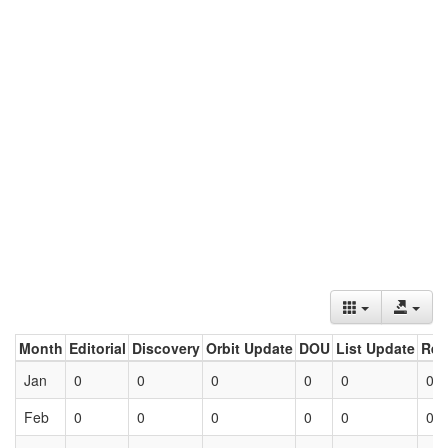
Month
Editorial
Discovery
Orbit Update
DOU
List Update
Ret
Jan
0
0
0
0
0
0
Feb
0
0
0
0
0
0